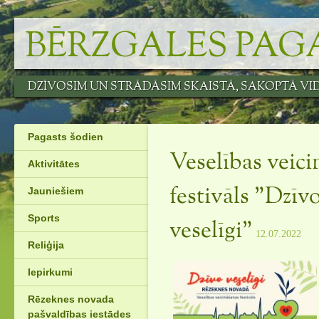
Skip
to
BĒRZGALES PAG
content
DZĪVOSIM UN STRĀDĀSIM SKAISTĀ, SAKOPTĀ VI
Pagasts šodien
Veselības veic
Aktivitātes
Jauniešiem
festivāls ”Dzīv
Sports
veselīgi”
12.07.2022
Reliģija
Iepirkumi
Rēzeknes novada
pašvaldības iestādes