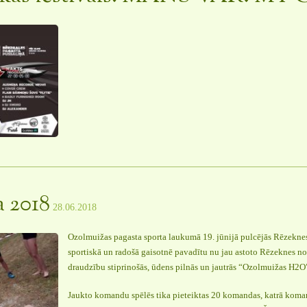
a 2018
28.06.2018
Ozolmuižas pagasta sporta laukumā 19. jūnijā pulcējās Rēzeknes
sportiskā un radošā gaisotnē pavadītu nu jau astoto Rēzeknes n
draudzību stiprinošās, ūdens pilnās un jautrās “Ozolmuižas H2O”
Jaukto komandu spēlēs tika pieteiktas 20 komandas, katrā koman