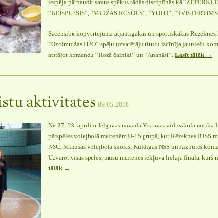
iespēja pārbaudīt savus spēkus tādās disciplīnās kā “ŽEPER
“BEISPLĒSIS”, “MUIŽAS ROSOLS”, “YOLO”, “TVISTERTĪMS”
Sacensību kopvērtējumā atjautīgākās un sportiskākās Rēzeknes 
“Ozolmuižas H2O” spēļu uzvarētāju titulu izcīnīja jauniešu koma
atstājot komandu “Rozā čainiki” un “Ananāsi”.
Lasīt tālāk
“Ja
→
dien
201
istu aktivitātes
09.05.2018
No 27.-28. aprīlim Jelgavas novada Vircavas vidusskolā notika 
pārspēles volejbolā meitenēm U-15 grupā, kur Rēzeknes BJSS me
NSC, Minusas volejbola skolas, Kuldīgas NSS un Aizputes kom
Uzvarot visas spēles, mūsu meitenes iekļuva lielajā finālā, kurš 
tālāk
“Bērzgales
→
sportistu
aktivitātes”