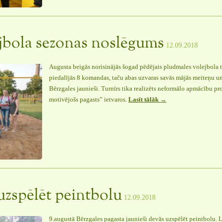
jauniešiem
2018”
jbola sezonas noslēgums
12.09.2018
Augusta beigās norisinājās šogad pēdējais pludmales volejbola 
piedalījās 8 komandas, taču abas uzvaras savās mājās meiteņu 
Bērzgales jaunieši. Turnīrs tika realizēts neformālo apmācību pr
motivējošs pagasts” ietvaros.
Lasīt tālāk
“Pludmales
→
volejbola
sezonas
noslēgums”
uzspēlēt peintbolu
12.09.2018
9.augustā Bērzgales pagasta jaunieši devās uzspēlēt peintbolu. L