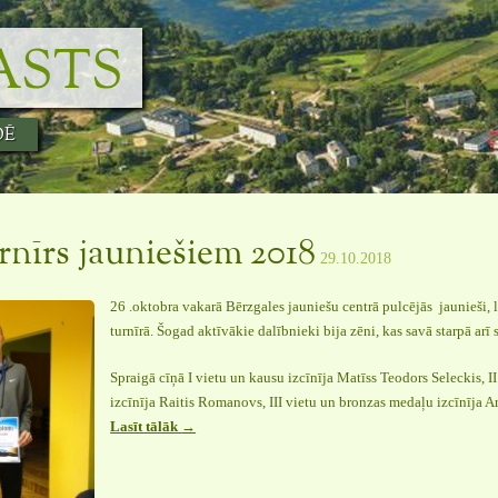
ASTS
DĒ
rnīrs jauniešiem 2018
29.10.2018
26 .oktobra vakarā Bērzgales jauniešu centrā pulcējās jaunieši, l
turnīrā. Šogad aktīvākie dalībnieki bija zēni, kas savā starpā arī 
Spraigā cīņā I vietu un kausu izcīnīja Matīss Teodors Seleckis, 
izcīnīja Raitis Romanovs, III vietu un bronzas medaļu izcīnīja Ar
Lasīt tālāk
“Galda
→
tenisa
turnīrs