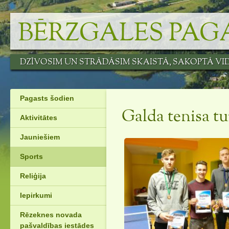
Skip
to
BĒRZGALES PAG
content
DZĪVOSIM UN STRĀDĀSIM SKAISTĀ, SAKOPTĀ VI
Pagasts šodien
Galda tenisa tu
Aktivitātes
Jauniešiem
Sports
Reliģija
Iepirkumi
Rēzeknes novada
pašvaldības iestādes