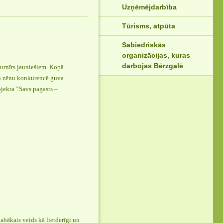
Uzņēmējdarbība
Tūrisms, atpūta
Sabiedriskās
organizācijas, kuras
darbojas Bērzgalē
turnīrs jauniešiem. Kopā
un zēnu konkurencē guva
ojekta ”Savs pagasts –
abākais veids kā lietderīgi un