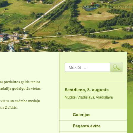
Autors: Jānis Mickevičs
Meklēt:
ai piedalītos galda tenisa
sadalīja godalgotās vietas.
Sestdiena, 8. augusts
Mudīte, Vladislavs, Vladislava
II vietu un sudraba medaļu
tis Zvīdris.
Galerijas
Pagasta avīze