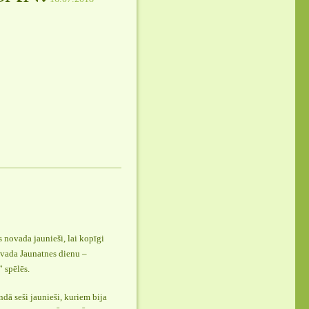
 novada jaunieši, lai kopīgi
ovada Jaunatnes dienu –
 spēlēs.
dā seši jaunieši, kuriem bija