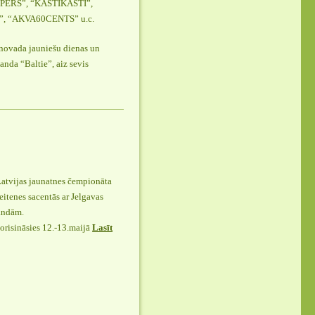
KLEPERS”, “KASTĪKASTĪ”,
, “AKVA60CENTS” u.c.
novada jauniešu dienas un
nda “Baltie”, aiz sevis
unatnes
a
8”
Latvijas jaunatnes čempionāta
itenes sacentās ar Jelgavas
andām.
norisināsies 12.-13.maijā
Lasīt