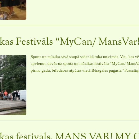
svētkos”
kas Festivāls “MyCan/ MansVar!
Sports un mūzika savā starpā sader kā roka un cimds. Visi, kas vēl
apvienot, devās uz sporta un mūzikas festivālu “MyCan/ MansVa
pirmo gadu, brīvdabas atpūtas vietā Bērzgales pagasta “Pussaliņ
ikas festivāls. MANS VAR! MY