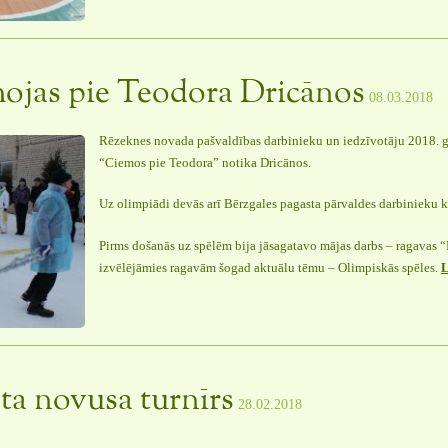
emojas pie Teodora Dricānos
08.03.2018
Rēzeknes novada pašvaldības darbinieku un iedzīvotāju 2018. 
“Ciemos pie Teodora” notika Dricānos.
Uz olimpiādi devās arī Bērzgales pagasta pārvaldes darbinieku 
Pirms došanās uz spēlēm bija jāsagatavo mājas darbs – ragavas 
izvēlējāmies ragavām šogad aktuālu tēmu – Olimpiskās spēles.
L
ta novusa turnīrs
28.02.2018