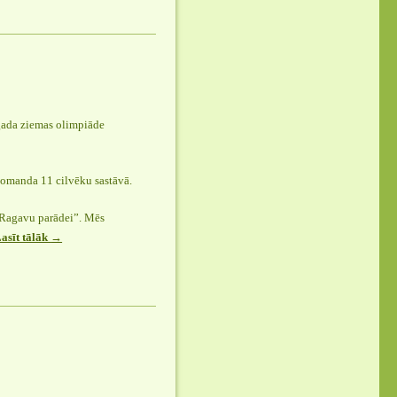
gada ziemas olimpiāde
komanda 11 cilvēku sastāvā.
“Ragavu parādei”. Mēs
asīt tālāk
“Bērzgalieši
→
ciemojas
pie
Teodora
Dricānos”