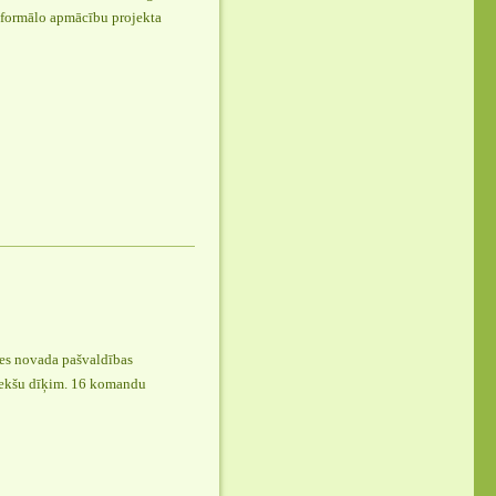
neformālo apmācību projekta
es novada pašvaldības
 Bekšu dīķim. 16 komandu
s