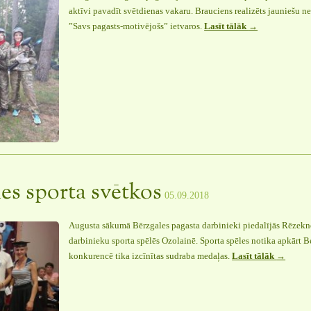
aktīvi pavadīt svētdienas vakaru. Brauciens realizēts jauniešu 
”Savs pagasts-motivējošs” ietvaros.
Lasīt tālāk
“Jaunieši
→
dodas
uzspēlēt
peintbolu”
nes sporta svētkos
05.09.2018
Augusta sākumā Bērzgales pagasta darbinieki piedalījās Rēzekn
darbinieku sporta spēlēs Ozolainē. Sporta spēles notika apkārt
konkurencē tika izcīnītas sudraba medaļas.
Lasīt tālāk
“II
→
vieta
Ozolaine
sporta