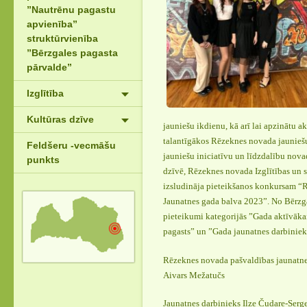
”Nautrēnu pagastu
apvienība”
struktūrvienība
”Bērzgales pagasta
pārvalde”
Izglītība
Kultūras dzīve
jauniešu ikdienu, kā arī lai apzinātu a
talantīgākos Rēzeknes novada jaunieš
Feldšeru -vecmāšu
jauniešu iniciatīvu un līdzdalību nova
punkts
dzīvē, Rēzeknes novada Izglītības un 
izsludināja pieteikšanos konkursam 
Jaunatnes gada balva 2023”. No Bērzgal
pieteikumi kategorijās ”Gada aktīvāka
pagasts” un ”Gada jaunatnes darbiniek
Rēzeknes novada pašvaldības jaunatnes
Aivars Mežatučs
Jaunatnes darbinieks Ilze Čudare-Serg