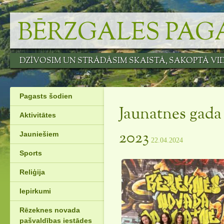
Skip
to
BĒRZGALES PAG
content
DZĪVOSIM UN STRĀDĀSIM SKAISTĀ, SAKOPTĀ VI
Pagasts šodien
Jaunatnes gada
Aktivitātes
Jauniešiem
2023
22.04.2024
Sports
Reliģija
Iepirkumi
Rēzeknes novada
pašvaldības iestādes