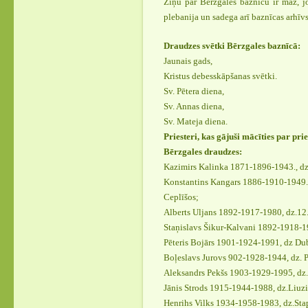
Ziņu par Bērzgales baznīcu ir maz, 
plebanija un sadega arī baznīcas arhīvs
Draudzes svētki Bērzgales baznīcā:
Jaunais gads,
Kristus debesskāpšanas svētki.
Sv. Pētera diena,
Sv. Annas diena,
Sv. Mateja diena.
Priesteri, kas gājuši mācīties par pri
Bērzgales draudzes:
Kazimirs Kalinka 1871-1896-1943., dz
Konstantins Kangars 1886-1910-1949., 
Ceplīšos;
Alberts Uljans 1892-1917-1980, dz.12.
Staņislavs Šikur-Kalvani 1892-1918-1
Pēteris Bojārs 1901-1924-1991, dz Du
Boļeslavs Jurovs 902-1928-1944, dz. Pe
Aleksandrs Pekšs 1903-1929-1995, dz..
Jānis Strods 1915-1944-1988, dz.Liuz
Henrihs Vilks 1934-1958-1983, dz.Sta