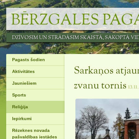
Skip
to
BĒRZGALES PAG
content
DZĪVOSIM UN STRĀDĀSIM SKAISTĀ, SAKOPTĀ VI
Pagasts šodien
Sarkaņos atjau
Aktivitātes
Jauniešiem
zvanu tornis
13.11
Sports
Reliģija
Iepirkumi
Rēzeknes novada
pašvaldības iestādes