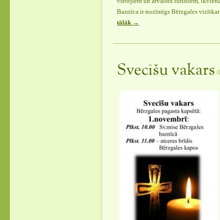
vietējiem un ārvalstu tūristiem, ikvie
Baznīca ir nozīmīgs Bērzgales vizītkar
tālāk
“Bērzgales
→
baznīcai
atjaunota
torņu
fasāde”
Svecīšu vakars