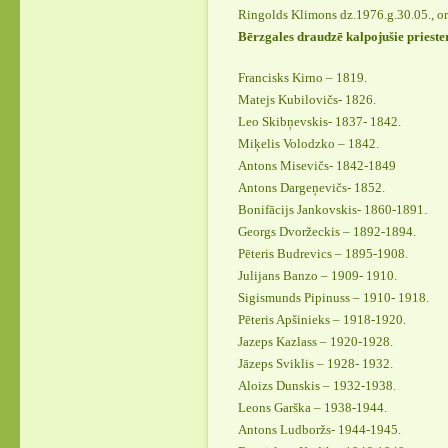
Ringolds Klimons dz.1976.g.30.05., or
Bērzgales draudzē kalpojušie priester
Francisks Kirno – 1819.
Matejs Kubilovičs- 1826.
Leo Skibņevskis- 1837- 1842.
Miķelis Volodzko – 1842.
Antons Misevičs- 1842-1849
Antons Dargeņevičs- 1852.
Bonifācijs Jankovskis- 1860-1891.
Georgs Dvoržeckis – 1892-1894.
Pēteris Budrevics – 1895-1908.
Julijans Banzo – 1909- 1910.
Sigismunds Pipinuss – 1910- 1918.
Pēteris Apšinieks – 1918-1920.
Jazeps Kazlass – 1920-1928.
Jāzeps Sviklis – 1928- 1932.
Aloizs Dunskis – 1932-1938.
Leons Garška – 1938-1944.
Antons Ludboržs- 1944-1945.