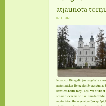
atjaunota torņ
02.11.2020
Iebraucot Bērzgalē, jau pa gabalu vies
majestātiskās Bērzgales Svētās Annas
baznīcas baltie torņi. Teju vai divus a
senais dievnams ne tikai sniedz veldz
nepieciešamība saņemt garīgo aprūpi, be