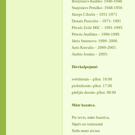
Broņislavs Kudiks- 1946-1948.
Staņislavs Petuško- 1948-1950.
Jāzeps Cibulis – 1951-1971
Donats Punculis – 1971- 1991
Pāvuls Zeile MIC – 1991-1995.
Pēteris Andžāns – 1996-1999.
Jānis Smirnovs- 1999- 2000.
Juris Kravalis – 2000-2005.
Andris Jonāns – 2005-
Dievkalpojumi:
svētdienās – plkst. 10.00
piektdienās- plkst. 17.00
pārējās dienās- plkst. 08.00
Māte baznīca.
Pie tevis, māte baznīca,
Sāpēs un izmisumā
Sirds mani aicina