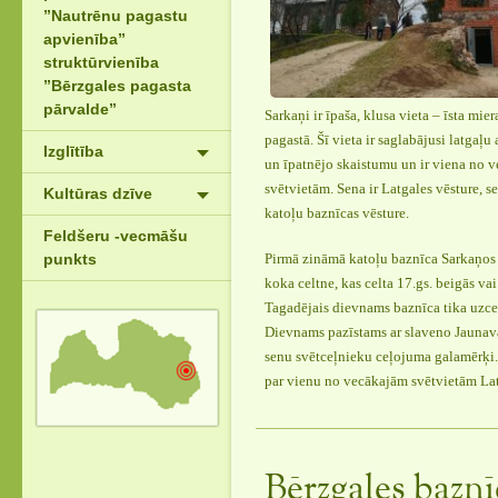
”Nautrēnu pagastu
apvienība”
struktūrvienība
”Bērzgales pagasta
pārvalde”
Sarkaņi ir īpaša, klusa vieta – īsta mi
pagastā. Šī vieta ir saglabājusi latgaļ
Izglītība
un īpatnējo skaistumu un ir viena no 
svētvietām. Sena ir Latgales vēsture, se
Kultūras dzīve
katoļu baznīcas vēsture.
Feldšeru -vecmāšu
punkts
Pirmā zināmā katoļu baznīca Sarkaņos i
koka celtne, kas celta 17.gs. beigās va
Tagadējais dievnams baznīca tika uzce
Dievnams pazīstams ar slaveno Jaunav
senu svētceļnieku ceļojuma galamērķi.
par vienu no vecākajām svētvietām La
Bērzgales baznī