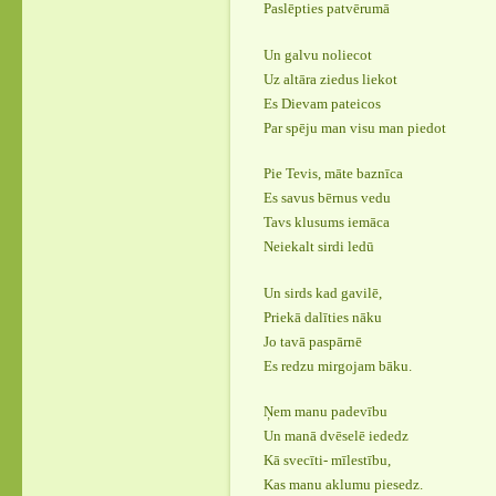
Paslēpties patvērumā
Un galvu noliecot
Uz altāra ziedus liekot
Es Dievam pateicos
Par spēju man visu man piedot
Pie Tevis, māte baznīca
Es savus bērnus vedu
Tavs klusums iemāca
Neiekalt sirdi ledū
Un sirds kad gavilē,
Priekā dalīties nāku
Jo tavā paspārnē
Es redzu mirgojam bāku.
Ņem manu padevību
Un manā dvēselē iededz
Kā svecīti- mīlestību,
Kas manu aklumu piesedz.