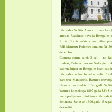
Bērzgales Svētās Annas Romas katoļ
atrodas Rēzeknes novada Bērzgales pa
7. Baznīca ir valsts aizsardzības pie
PSR Ministru Padomes lēmumu Nr. 59
decembra.
Ciemata centrā satek 5 ceļi – no Rē
Ludzas, Pušmucovas un Sarkaņiem. A
kādreiz bijusi arī Bērzgales baznīcas d
Bērzgales mūra baznīca celta 177
baronese Manteifele. Baznīcu iesvētīj
bīskaps Pavlovskis 1776.gadā Svē
baznīcu konsekrēja 1897.gadā J.Fr. S
metropolijas nodibināšanas Bērzgale ti
dekanatā. Sākot ar 1896.gadu, Bēzgal
dekanātā.