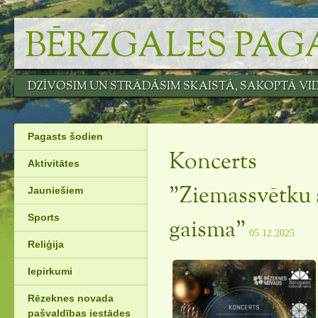
Skip
to
BĒRZGALES PAG
content
DZĪVOSIM UN STRĀDĀSIM SKAISTĀ, SAKOPTĀ VI
Pagasts šodien
Koncerts
Aktivitātes
Jauniešiem
”Ziemassvētku s
Sports
gaisma”
05.12.2025
Reliģija
Iepirkumi
Rēzeknes novada
pašvaldības iestādes