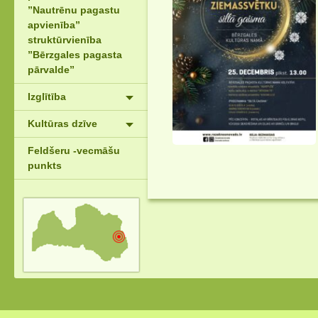
”Nautrēnu pagastu
apvienība”
struktūrvienība
”Bērzgales pagasta
pārvalde”
Izglītība
Kultūras dzīve
Feldšeru -vecmāšu
punkts