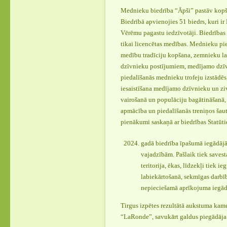
Mednieku biedrība “Āpši” pastāv kopš
Biedrībā apvienojies 51 biedrs, kuri ir
Vērēmu pagastu iedzīvotāji. Biedrība
tikai licencētas medības. Mednieku pi
medību tradīciju kopšana, zemnieku l
dzīvnieku postījumiem, medījamo dzīv
piedalīšanās mednieku trofeju izstādēs
iesaistīšana medījamo dzīvnieku un ziv
vairošanā un populāciju bagātināšanā
apmācība un piedalīšanās treniņos šautu
pienākumi saskaņā ar biedrības Statūt
gadā biedrība īpašumā iegādāj
vajadzībām. Pašlaik tiek savest
teritorija, ēkas, līdzekļi tiek ieg
labiekārtošanā, sekmīgas darbī
nepieciešamā aprīkojuma iegād
Tirgus izpētes rezultātā aukstuma kame
“LaRonde”, savukārt galdus piegādāja