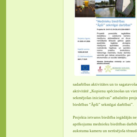
sadarbības aktivitātes un to sagatavoš
aktivitātē „Kopienu spēcinošas un vieta
sekmējošas iniciatīvas” atbalstīto pr
biedrības “Āpši” sekmīgai darbībai”.
Projekta ietvaros biedrība iegādājās n
aprīkojumu mednieku biedrības darbīb
aukstuma kameru un nerūsējoša tēraud