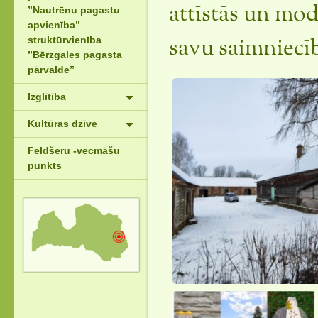
attīstās un mod
”Nautrēnu pagastu
apvienība”
struktūrvienība
savu saimniecī
”Bērzgales pagasta
pārvalde”
Izglītība
Kultūras dzīve
Feldšeru -vecmāšu
punkts