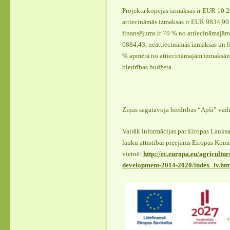
Projekta kopējās izmaksas ir EUR 10 2
attiecināmās izmaksas ir EUR 9834,90.
finansējums ir 70 % no attiecināmajām
6884,43, neattiecināmās izmaksas un 
% apmērā no attiecināmajām izmaksām 
biedrības budžeta.
Ziņas sagatavoja biedrības “Apši” vadī
Vairāk informācijas par Eiropas Lauks
lauku attīstībai pieejams Eiropas Komi
vietnē:
http://ec.europa.eu/agricultur
development-2014-2020/index_lv.ht