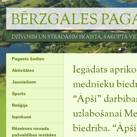
Skip
to
BĒRZGALES PAG
content
DZĪVOSIM UN STRĀDĀSIM SKAISTĀ, SAKOPTĀ VI
Pagasts šodien
Iegādāts aprīk
Aktivitātes
Jauniešiem
mednieku biedr
Sports
“Āpši” darbība
Reliģija
uzlabošanai M
Iepirkumi
biedrība. “Āpši
Rēzeknes novada
pašvaldības iestādes