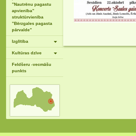
”Nautrēnu pagastu
apvienība”
struktūrvienība
”Bērzgales pagasta
pārvalde”
Izglītība
Kultūras dzīve
Feldšeru -vecmāšu
punkts