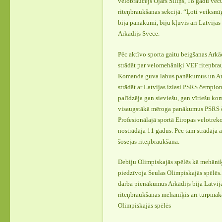
velobraucējs Ojārs Siliņš, 18 gadu vec
riteņbraukšanas sekcijā. “Ļoti veiksmī
bija panākumi, biju kļuvis arī Latvija
Arkādijs Svece.
Pēc aktīvo sporta gaitu beigšanas Arkād
strādāt par velomehāniķi VEF riteņbr
Komanda guva labus panākumus un Arkā
strādāt ar Latvijas izlasi PSRS čempion
palīdzēja gan sieviešu, gan vīriešu k
visaugstākā mēroga panākumus PSRS 
Profesionālajā sportā Eiropas velotrek
nostrādāja 11 gadus. Pēc tam strādāja ar
šosejas riteņbraukšanā.
Debiju Olimpiskajās spēlēs kā mehāniķ
piedzīvoja Seulas Olimpiskajās spēlēs.
darba pienākumus Arkādijs bija Latvija
riteņbraukšanas mehāniķis arī turpmāk
Olimpiskajās spēlēs