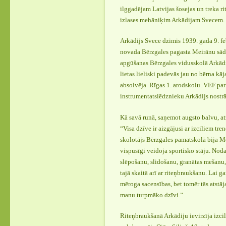
ilggadējam Latvijas šosejas un treka r
izlases mehāniķim Arkādijam Svecem.
Arkādijs Svece dzimis 1939. gada 9. f
novada Bērzgales pagasta Meirānu sād
apgūšanas Bērzgales vidusskolā Arkādi
lietas lieliski padevās jau no bērna kāj
absolvēja Rīgas 1. arodskolu. VEF par
instrumentatslēdznieku Arkādijs nostr
Kā savā runā, saņemot augsto balvu, at
“Visa dzīve ir aizgājusi ar izciliem tr
skolotājs Bērzgales pamatskolā bija M
vispusīgi veidoja sportisko stāju. Nod
slēpošanu, slidošanu, granātas mešanu,
tajā skaitā arī ar riteņbraukšanu. Lai ga
mēroga sacensības, bet tomēr tās atstāj
manu turpmāko dzīvi.”
Riteņbraukšanā Arkādiju ievirzīja izcil