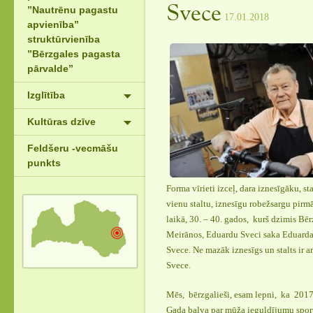
Svece
”Nautrēnu pagastu
17.01.2018
apvienība”
struktūrvienība
”Bērzgales pagasta
pārvalde”
Izglītība
Kultūras dzīve
Feldšeru -vecmāšu
punkts
Forma vīrieti izceļ, dara iznesīgāku, sta
vienu staltu, iznesīgu robežsargu pirmā
laikā, 30. – 40. gados, kurš dzimis Bē
Meirānos, Eduardu Sveci saka Eduarda
Svece. Ne mazāk iznesīgs un stalts ir ar
Svece.
Mēs, bērzgalieši, esam lepni, ka 2017
Gada balva par mūža ieguldījumu sport