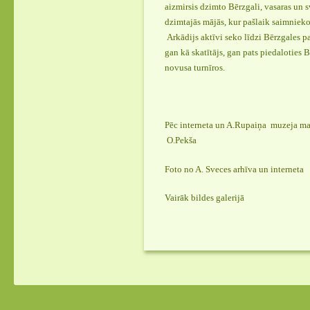
aizmirsis dzimto Bērzgali, vasaras un 
dzimtajās mājās, kur pašlaik saimnieko
Arkādijs aktīvi seko līdzi Bērzgales p
gan kā skatītājs, gan pats piedaloties 
novusa turnīros.
Pēc interneta un A.Rupaiņa muzeja ma
O.Pekša
Foto no A. Sveces arhīva un interneta
Vairāk bildes galerijā