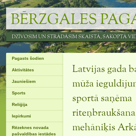
Skip
to
BĒRZGALES PAG
content
DZĪVOSIM UN STRĀDĀSIM SKAISTĀ, SAKOPTĀ VI
Pagasts šodien
Latvijas gada b
Aktivitātes
Jauniešiem
mūža ieguldīj
Sports
sportā saņēma
Reliģija
riteņbraukšana
Iepirkumi
mehāniķis Arkā
Rēzeknes novada
pašvaldības iestādes