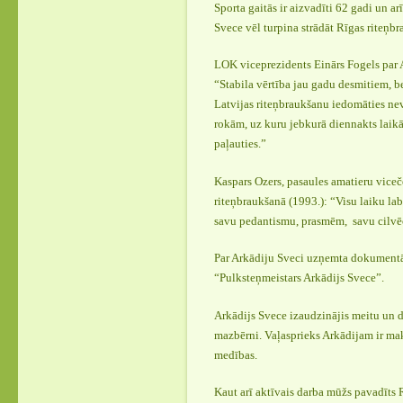
Sporta gaitās ir aizvadīti 62 gadi un ar
Svece vēl turpina strādāt Rīgas riteņbr
LOK viceprezidents Einārs Fogels par 
“Stabila vērtība jau gadu desmitiem, b
Latvijas riteņbraukšanu iedomāties nev
rokām, uz kuru jebkurā diennakts laikā
paļauties.”
Kaspars Ozers, pasaules amatieru vic
riteņbraukšanā (1993.): “Visu laiku la
savu pedantismu, prasmēm, savu cilvē
Par Arkādiju Sveci uzņemta dokumentā
“Pulksteņmeistars Arkādijs Svece”.
Arkādijs Svece izaudzinājis meitu un dē
mazbērni. Vaļasprieks Arkādijam ir ma
medības.
Kaut arī aktīvais darba mūžs pavadīts 