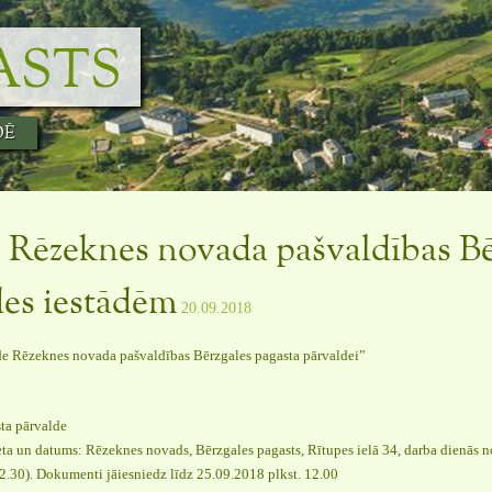
ASTS
DĒ
 Rēzeknes novada pašvaldības Bē
des iestādēm
20.09.2018
e Rēzeknes novada pašvaldības Bērzgales pagasta pārvaldei”
ta pārvalde
a un datums: Rēzeknes novads, Bērzgales pagasts, Rītupes ielā 34, darba dienās no
2.30). Dokumenti jāiesniedz līdz 25.09.2018 plkst. 12.00