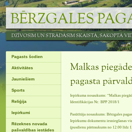
Skip
to
BĒRZGALES PAG
content
DZĪVOSIM UN STRĀDĀSIM SKAISTĀ, SAKOPTĀ VI
Pagasts šodien
Malkas piegāde
Aktivitātes
Jauniešiem
pagasta pārval
Sports
Iepirkuma nosaukums: “Malkas piegād
Reliģija
Identifikācijas Nr.: BPP 2018/1
Iepirkumi
Pasūtītāja nosaukums: Bērzgales pagas
Iepirkumu dokumentu iesniegšanas viet
Rēzeknes novada
(pusdienu pārtraukums no 12.00 līdz 1
pašvaldības iestādes