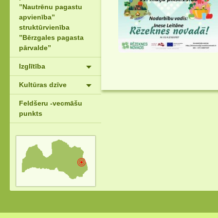
”Nautrēnu pagastu
apvienība”
struktūrvienība
”Bērzgales pagasta
pārvalde”
Izglītība
Kultūras dzīve
Feldšeru -vecmāšu
punkts