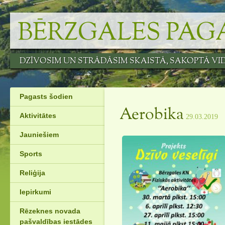
Skip
to
BĒRZGALES PAG
content
DZĪVOSIM UN STRĀDĀSIM SKAISTĀ, SAKOPTĀ VI
Pagasts šodien
Aerobika
Aktivitātes
29.03.2019
Jauniešiem
Sports
Reliģija
Iepirkumi
Rēzeknes novada
pašvaldības iestādes