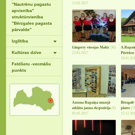
13.02.2017
”Nautrēnu pagastu
apvienība”
struktūrvienība
”Bērzgales pagasta
pārvalde”
Izglītība
Gingerry viesojas Maltā
(36)
A.Rupaiņ
Kultūras dzīve
23.01.2017
Pūrisko
19.01.20
Feldšeru -vecmāšu
punkts
Antona Rupaiņa muzejā
Bērzgalē
atklāta jauna ekspozīcija
(8)
plates
(5
03.01.2017
15.12.20