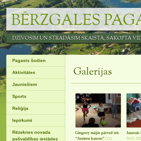
Skip
to
BĒRZGALES PAG
content
DZĪVOSIM UN STRĀDĀSIM SKAISTĀ, SAKOPTĀ VI
Pagasts šodien
Galerijas
Aktivitātes
Jauniešiem
Sports
Reliģija
Iepirkumi
Rēzeknes novada
Gingerry mājās pārved trīs
Jautrais
“Junioru kausus”
(21)
30.01.20
pašvaldības iestādes