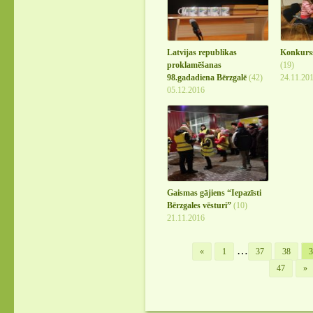
Latvijas republikas
Konkurs
proklamēšanas
(19)
98.gadadiena Bērzgalē
(42)
24.11.20
05.12.2016
Gaismas gājiens “Iepazīsti
Bērzgales vēsturi”
(10)
21.11.2016
…
«
1
37
38
3
47
»