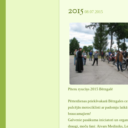
2015
08.07.2015
Pīteru ryucīņs 2015 Bērzgalē
Pērterdienas priekšvakarā Bērzgales ce
pulcējās motociklisti ar padomju laikā
braucamajiem!
Galvenie pasākuma iniciatori un organiz
draugi, moču fani: Aivars Mediniks, L