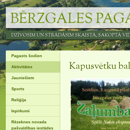
Skip
to
BĒRZGALES PAG
content
DZĪVOSIM UN STRĀDĀSIM SKAISTĀ, SAKOPTĀ VI
Pagasts šodien
Kapusvētku bal
Aktivitātes
Jauniešiem
Sports
Reliģija
Iepirkumi
Rēzeknes novada
pašvaldības iestādes