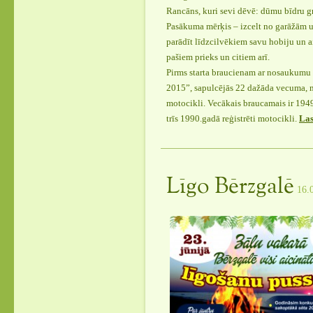
Rancāns, kuri sevi dēvē: dūmu bīdru gr
Pasākuma mērķis – izcelt no garāžām 
parādīt līdzcilvēkiem savu hobiju un ai
pašiem prieks un citiem arī.
Pirms starta braucienam ar nosaukumu 
2015”, sapulcējās 22 dažāda vecuma, 
motocikli. Vecākais braucamais ir 1949
trīs 1990.gadā reģistrēti motocikli.
Las
Līgo Bērzgalē
16.