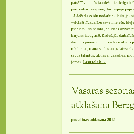
pats!’’’’ veicinās jauniešu lietderīgu b
personības izaugsmi, dos iespēju papild
15 dažādu veidu nodarbību laikā jauni
veicināt līdzdalību savu interešu, idej
problēmu risināšanā, palīdzēs dzīves 
karjeras izaugsmē. Radošajās darbnīcās
dažādas jaunas tradicionālās mākslas 
rokdarbus, teātra spēles un pašaizsardz
savus talantus, tikties ar dažādiem pro
jomās.
Lasīt tālāk
“Radošās
→
darbnīcas
Bērzgalē
‘’Es
varu
Vasaras sezona
pats’’”
atklāšana Bērzg
pussalinas-atklasana 2015