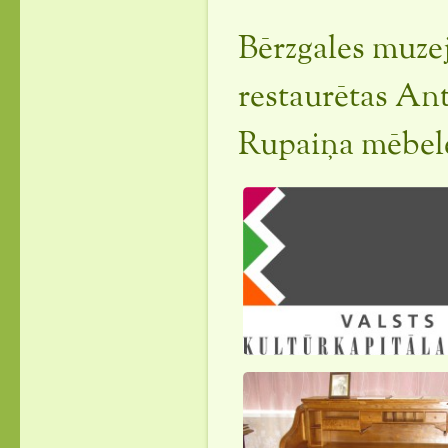
Bērzgales muzej
restaurētas An
Rupaiņa mēbel