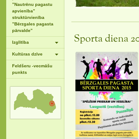
”Nautrēnu pagastu
apvienība”
struktūrvienība
”Bērzgales pagasta
pārvalde”
Sporta diena 20
Izglītība
Kultūras dzīve
Feldšeru -vecmāšu
punkts