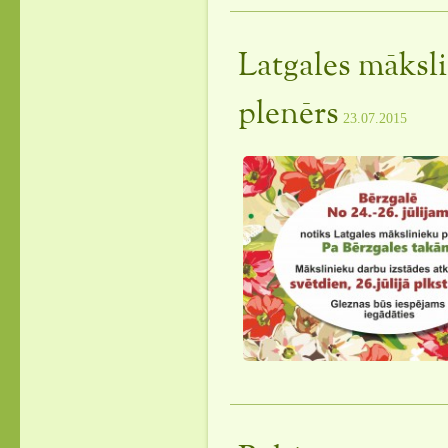
Latgales māksl
plenērs
23.07.2015