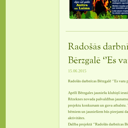
Radošās darbnī
Bērzgalē ‘’Es va
15.06.2015
Radošās darbnīcas Bērzgalē ‘’Es varu p
Aprīlī Bērzgales jauniešu klubiņš iesn
Rēzeknes novada pašvaldības jaunatn
projektu konkursam un guva atbalstu. 
bērniem un jauniešiem būs pieejami da
aktivitātes.
Dalība projektā ‘’Radošās darbnīcas Bē